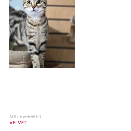
Navigation
Article précédent
VELVET
d’article