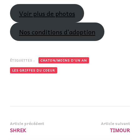
Voir plus de photos
Nos conditions d’adoption
ÉTIQUETTES :
CHATON/MOINS D'UN AN
LES GRIFFES DU COEUR
Navigation
Article précédent
Article suivant
SHREK
TIMOUR
d’article