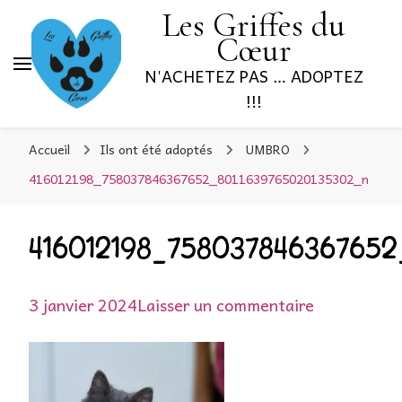
Les Griffes du
Cœur
N'ACHETEZ PAS … ADOPTEZ
!!!
Accueil
Ils ont été adoptés
UMBRO
416012198_758037846367652_8011639765020135302_n
416012198_758037846367652
sur
3 janvier 2024
Laisser un commentaire
416012198