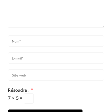
Résoudre :
*
7 × 5 =