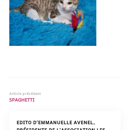
Navigation
Article précédent
SPAGHETTI
d’article
EDITO D’EMMANUELLE AVENEL,
PRÉSIDENTE DE L’ASSOCIATION LES