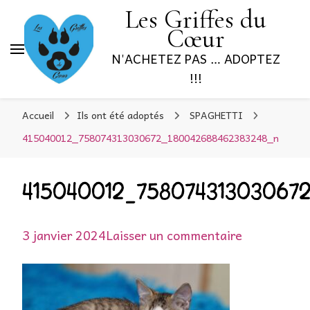
Les Griffes du
Cœur
N'ACHETEZ PAS … ADOPTEZ
!!!
Accueil
Ils ont été adoptés
SPAGHETTI
415040012_758074313030672_180042688462383248_n
415040012_75807431303067
sur
3 janvier 2024
Laisser un commentaire
415040012