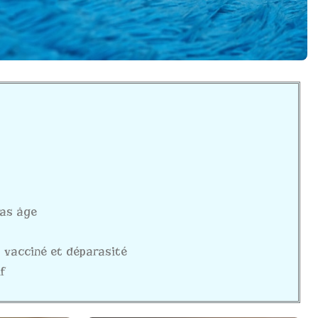
bas âge
mo vacciné et déparasité
f