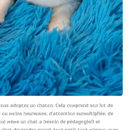
ous adoptez un chaton. Cela comprend son lot de
s ou moins heureuses, d’attention surmultipliée, de
oui même un chat a besoin de pédagogie!) et
bé chat deviendra grand, tout petit tout mignon, ayez