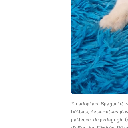
En adoptant Spaghetti, v
bêtises, de surprises plu
patience, de pédagogie (
d’affection illimitée. Bé