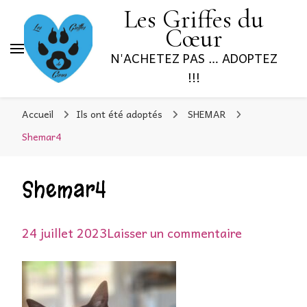
Les Griffes du
Cœur
N'ACHETEZ PAS … ADOPTEZ
!!!
Accueil
Ils ont été adoptés
SHEMAR
Shemar4
Shemar4
sur
24 juillet 2023
Laisser un commentaire
Shemar4