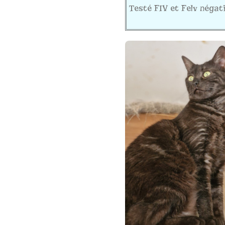
Testé FIV et Felv négati