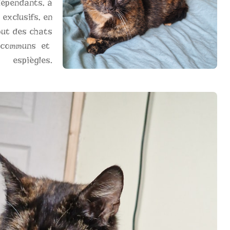
dépendants, à
exclusifs, en
out des chats
u communs et
espiègles.