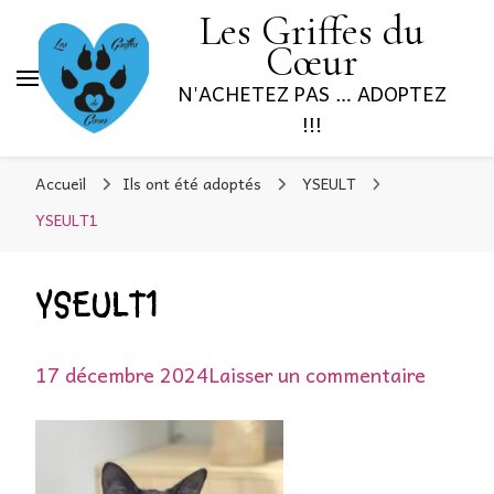
Les Griffes du
Cœur
N'ACHETEZ PAS … ADOPTEZ
!!!
Accueil
Ils ont été adoptés
YSEULT
YSEULT1
YSEULT1
sur
17 décembre 2024
Laisser un commentaire
YSEUL