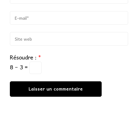
Résoudre :
*
8 − 3 =