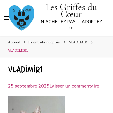
Les Griffes du
Cœur
N'ACHETEZ PAS … ADOPTEZ
!!!
Accueil
Ils ont été adoptés
VLADIMIR
VLADIMIR1
VLADIMIR1
sur
25 septembre 2025
Laisser un commentaire
VLADI