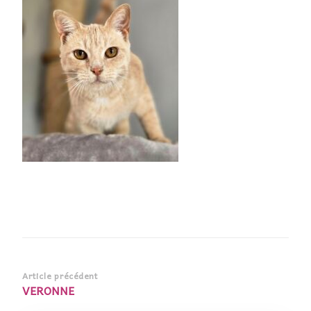
Navigation
Article précédent
VERONNE
d’article