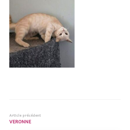
Navigation
Article précédent
VERONNE
d’article