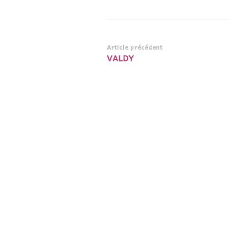
Navigation
Article précédent
VALDY
d’article