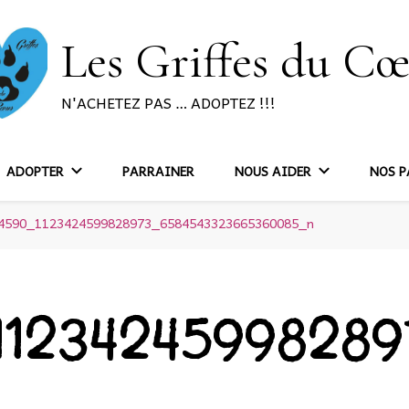
Les Griffes du C
N'ACHETEZ PAS … ADOPTEZ !!!
ADOPTER
PARRAINER
NOUS AIDER
NOS P
4590_1123424599828973_6584543323665360085_n
1123424599828