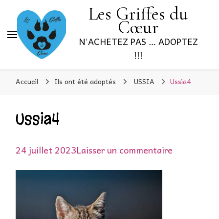
Les Griffes du
Cœur
N'ACHETEZ PAS … ADOPTEZ
!!!
Accueil
Ils ont été adoptés
USSIA
Ussia4
Ussia4
sur
24 juillet 2023
Laisser un commentaire
Ussia4