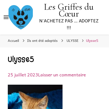
Les Griffes du
Cœur
N'ACHETEZ PAS … ADOPTEZ
!!!
Accueil
Ils ont été adoptés
ULYSSE
Ulysse5
Ulysse5
sur
25 juillet 2023
Laisser un commentaire
Ulysse5