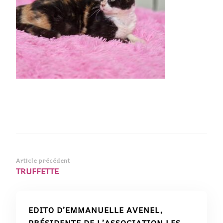
Navigation
Article précédent
TRUFFETTE
d’article
EDITO D’EMMANUELLE AVENEL,
PRÉSIDENTE DE L’ASSOCIATION LES