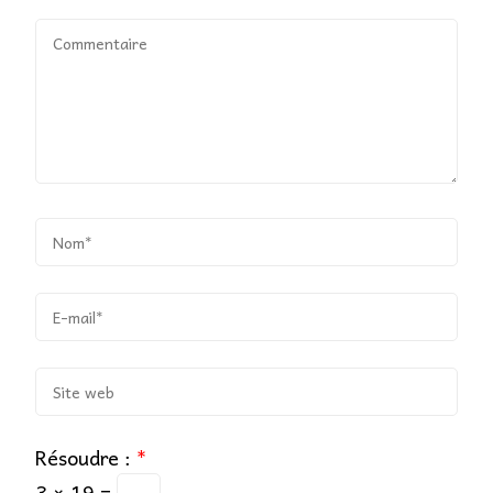
Résoudre :
*
3 × 19 =