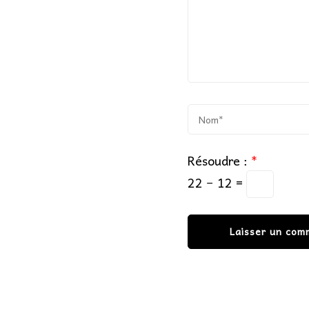
Résoudre :
*
22 − 12 =