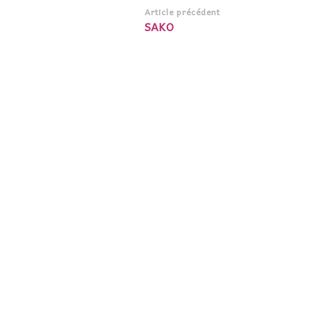
Navigation
Article précédent
SAKO
d’article