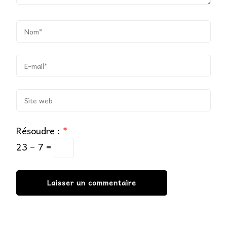
Résoudre :
*
23 − 7 =