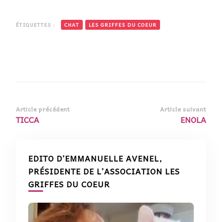
ÉTIQUETTES :
CHAT
LES GRIFFES DU COEUR
Navigation
Article précédent
Article suivant
TICCA
ENOLA
d’article
EDITO D’EMMANUELLE AVENEL,
PRÉSIDENTE DE L’ASSOCIATION LES
GRIFFES DU COEUR