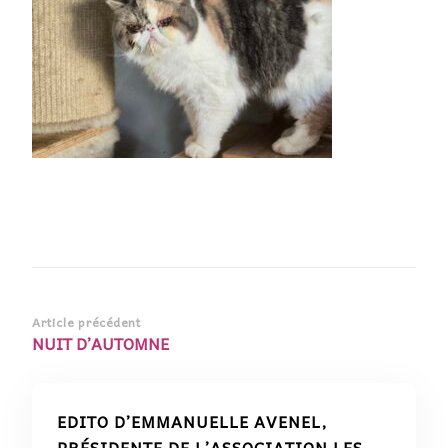
Navigation
Article précédent
NUIT D’AUTOMNE
d’article
EDITO D’EMMANUELLE AVENEL,
PRÉSIDENTE DE L’ASSOCIATION LES