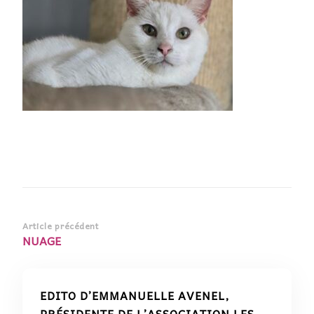
Navigation
Article précédent
NUAGE
d’article
EDITO D’EMMANUELLE AVENEL,
PRÉSIDENTE DE L’ASSOCIATION LES