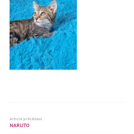
Navigation
Article précédent
NARUTO
d’article