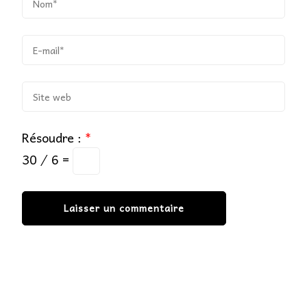
Résoudre :
*
30 ⁄ 6 =