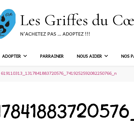
Les Griffes du C
N'ACHETEZ PAS … ADOPTEZ !!!
ADOPTER
PARRAINER
NOUS AIDER
NOS P
619110313_1317841883720576_7419252592082250766_n
31784188372057