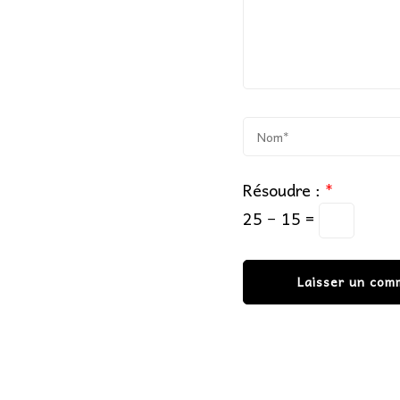
Résoudre :
*
25 − 15 =