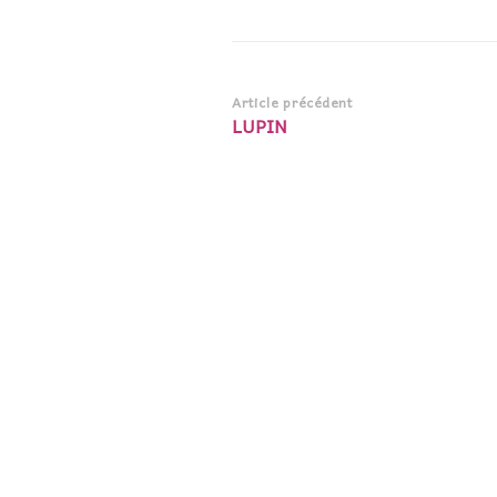
Navigation
Article précédent
LUPIN
d’article