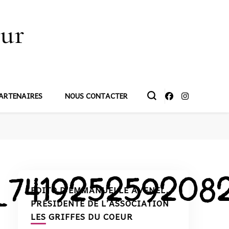
œur
ARTENAIRES
NOUS CONTACTER
6_741925259208
EDITO D’EMMANUELLE AVENEL,
PRÉSIDENTE DE L’ASSOCIATION
LES GRIFFES DU COEUR