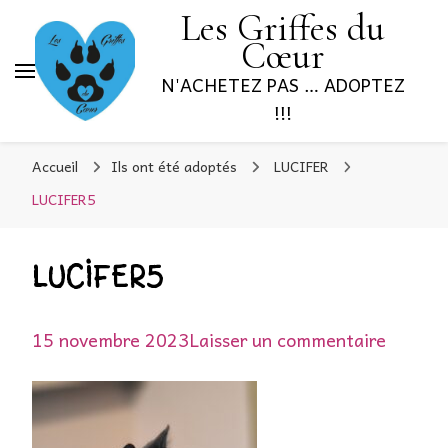
Les Griffes du
Cœur
N'ACHETEZ PAS … ADOPTEZ
!!!
Accueil
Ils ont été adoptés
LUCIFER
LUCIFER5
LUCIFER5
sur
15 novembre 2023
Laisser un commentaire
LUCIF