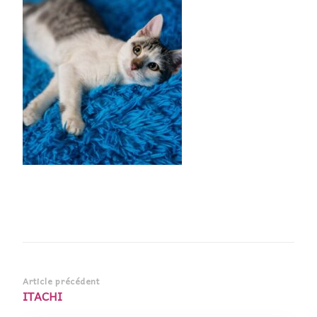
Navigation
Article précédent
ITACHI
d’article