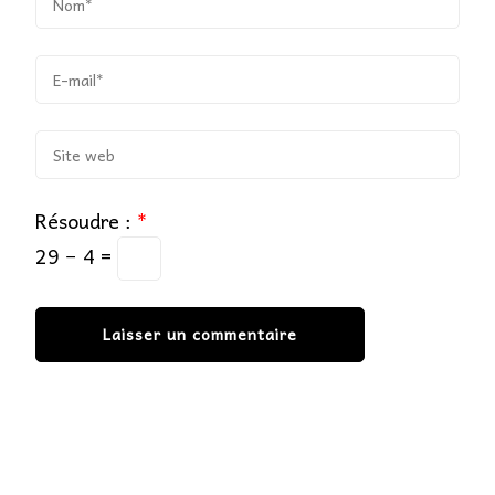
Résoudre :
*
29 − 4 =