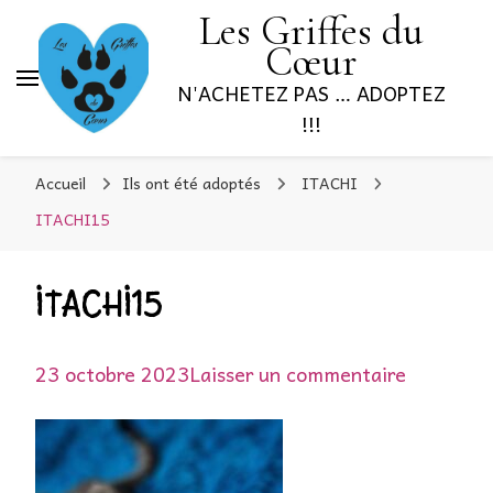
Les Griffes du
Cœur
N'ACHETEZ PAS … ADOPTEZ
!!!
Accueil
Ils ont été adoptés
ITACHI
ITACHI15
ITACHI15
sur
23 octobre 2023
Laisser un commentaire
ITACHI1