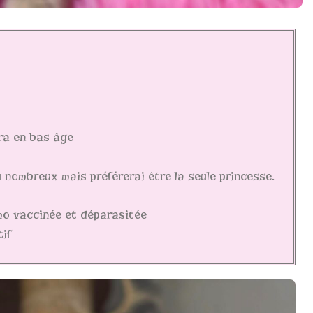
ra en bas âge
 nombreux mais préférerai être la seule princesse.
imo vaccinée et déparasitée
if