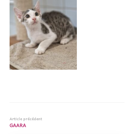
Navigation
Article précédent
GAARA
d’article