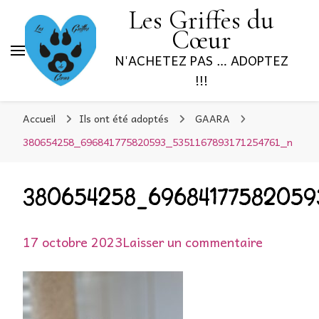
Les Griffes du
Cœur
N'ACHETEZ PAS … ADOPTEZ
!!!
Accueil
Ils ont été adoptés
GAARA
380654258_696841775820593_5351167893171254761_n
380654258_696841775820593
sur
17 octobre 2023
Laisser un commentaire
3806542