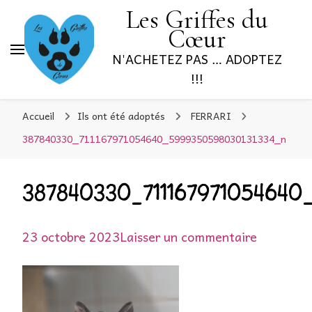
Les Griffes du
Cœur
N'ACHETEZ PAS … ADOPTEZ
!!!
Accueil
Ils ont été adoptés
FERRARI
387840330_711167971054640_5999350598030131334_n
387840330_711167971054640
sur
23 octobre 2023
Laisser un commentaire
3878403