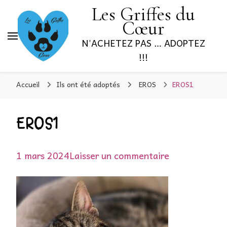
Les Griffes du
Cœur
N'ACHETEZ PAS … ADOPTEZ
!!!
Accueil
Ils ont été adoptés
EROS
EROS1
EROS1
sur
1 mars 2024
Laisser un commentaire
EROS1