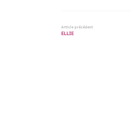
Navigation
Article précédent
ELLIE
d’article