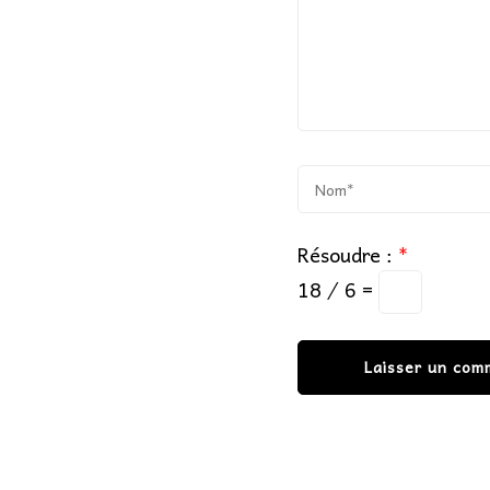
Résoudre :
*
18 ⁄ 6 =