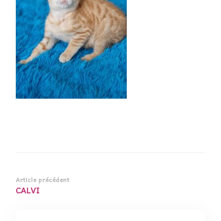
Navigation
Article précédent
CALVI
d’article