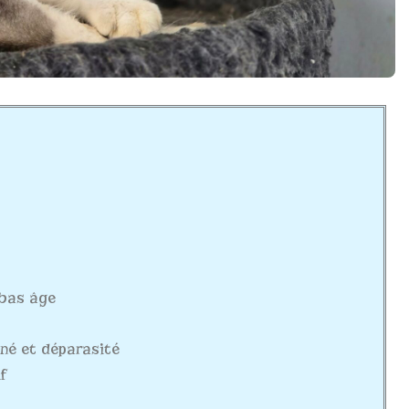
 bas âge
ciné et déparasité
f