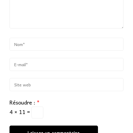
Résoudre :
*
4 × 11 =