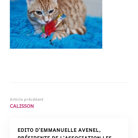
Navigation
Article précédent
CALISSON
d’article
EDITO D’EMMANUELLE AVENEL,
PRÉSIDENTE DE L’ASSOCIATION LES