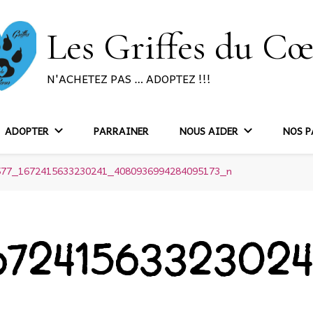
Les Griffes du C
N'ACHETEZ PAS … ADOPTEZ !!!
ADOPTER
PARRAINER
NOUS AIDER
NOS P
577_1672415633230241_4080936994284095173_n
6724156332302