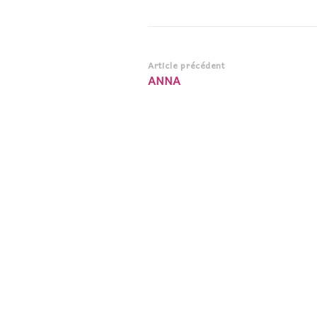
Navigation
Article précédent
ANNA
d’article