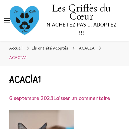
Les Griffes du
Cœur
N'ACHETEZ PAS … ADOPTEZ
!!!
Accueil
Ils ont été adoptés
ACACIA
ACACIA1
ACACIA1
sur
6 septembre 2023
Laisser un commentaire
ACACI